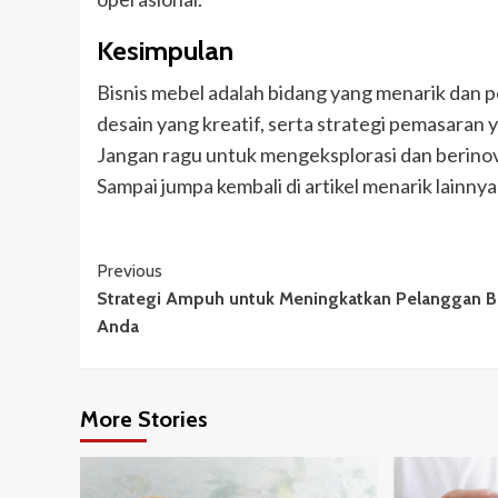
Kesimpulan
Bisnis mebel adalah bidang yang menarik dan 
desain yang kreatif, serta strategi pemasaran y
Jangan ragu untuk mengeksplorasi dan berino
Sampai jumpa kembali di artikel menarik lainnya
Continue
Previous
Strategi Ampuh untuk Meningkatkan Pelanggan B
Reading
Anda
More Stories