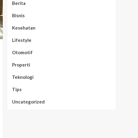
Berita
Bisnis
Kesehatan
Lifestyle
Otomotif
Properti
Teknologi
Tips
Uncategorized