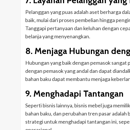
7. Layanan Pelanggan yang 
Pelanggan yang puas adalah aset berharga da
baik, mulai dari proses pembelian hingga pen
Tanggapi pertanyaan dan keluhan dengan cepa
belanja yang menyenangkan.
8. Menjaga Hubungan den
Hubungan yang baik dengan pemasok sangat pe
dengan pemasok yang andal dan dapat diandal
bahan baku dapat membantu menjaga keberlanj
9. Menghadapi Tantangan
Seperti bisnis lainnya, bisnis mebel juga memil
bahan baku, dan perubahan tren pasar adalah 
strategi untuk menghadapi tantangan ini, seper
operasional.