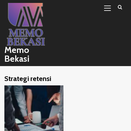
Primary
Skip
Menu
to
content
Memo
Bekasi
Strategi retensi