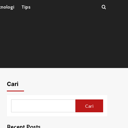
knologi
Tips
Cari
Cari
Recent Posts